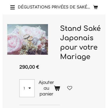
Passer
DÉGUSTATIONS PRIVÉES DE SAKÉ FIN JAPONAIS
au
contenu
principal
Stand Saké
Japonais
pour votre
Mariage
290,00 €
Ajouter
au
panier