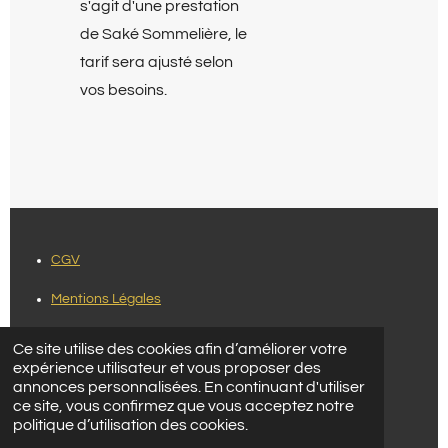
s'agit d'une prestation
de Saké Sommelière, le
tarif sera ajusté selon
vos besoins.
CGV
Mentions Légales
Les auteurs des visuels :
Daniel Huniewicz
,
Beatriz Pérez
Ce site utilise des cookies afin d’améliorer votre
Moya
,
Galen Crout,
pgaberski,
Walter Mario Stein
,
Yuko
expérience utilisateur et vous proposer des
annonces personnalisées. En continuant d'utiliser
Yamazaki
ce site, vous confirmez que vous acceptez notre
© 2023 - 2026 O+ SAKE EVENT
politique d’utilisation des cookies.
Propulsé par
Webador